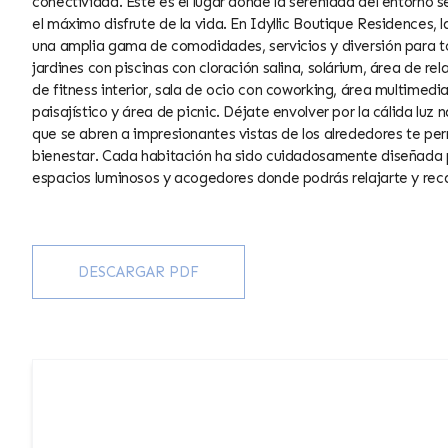
conectividad. Este es el lugar donde la serenidad del entorno
el máximo disfrute de la vida. En Idyllic Boutique Residences,
una amplia gama de comodidades, servicios y diversión para to
jardines con piscinas con cloración salina, solárium, área de re
de fitness interior, sala de ocio con coworking, área multimed
paisajístico y área de picnic. Déjate envolver por la cálida luz
que se abren a impresionantes vistas de los alrededores te per
bienestar. Cada habitación ha sido cuidadosamente diseñada p
espacios luminosos y acogedores donde podrás relajarte y reca
DESCARGAR PDF