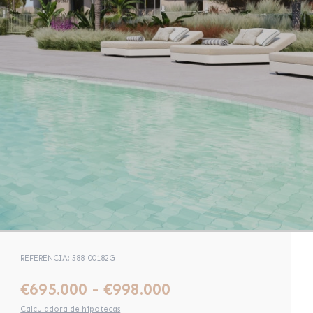
REFERENCIA: 588-00182G
€695.000 - €998.000
Calculadora de hipotecas