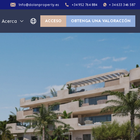
info@dolanproperty.es
+34 952 764 884
+ 34 633 346 587
Acerca
ACCESO
OBTENGA UNA VALORACIÓN