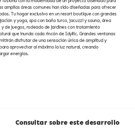
 se fusiona con la modernidad de un proyecto diseñado para
 las amplias áreas comunes han sido diseñadas para ofrecer
dos. Tu hogar exclusivo en un resort boutique con grandes
lajación y yoga, spa con baño turco, jacuzzi y sauna, área
ia y de juegos, rodeado de jardines con tratamiento
 natural que inunda cada rincón de Idyllic. Grandes ventanas
mitirán disfrutar de una sensación única de amplitud y
ara aprovechar al máximo la luz natural, creando
rgar energías.
Consultar sobre este desarrollo